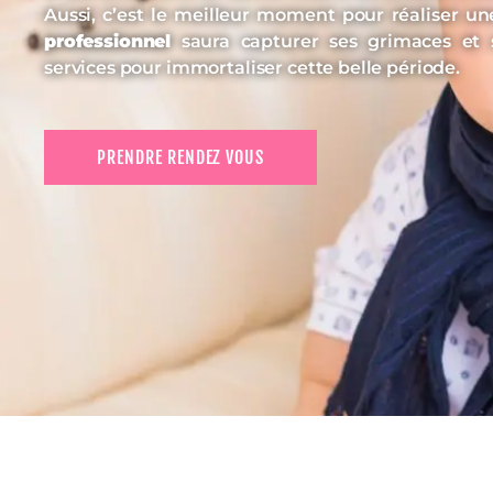
Aussi, c’est le meilleur moment pour réaliser u
professionnel
saura capturer ses grimaces et s
services pour immortaliser cette belle période.
PRENDRE RENDEZ VOUS