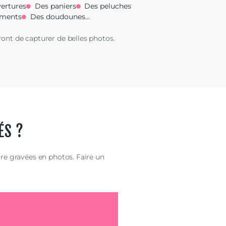
ertures
Des paniers
Des peluches
ements
Des doudounes…
ront de capturer de belles photos.
ÉS ?
tre gravées en photos. Faire un