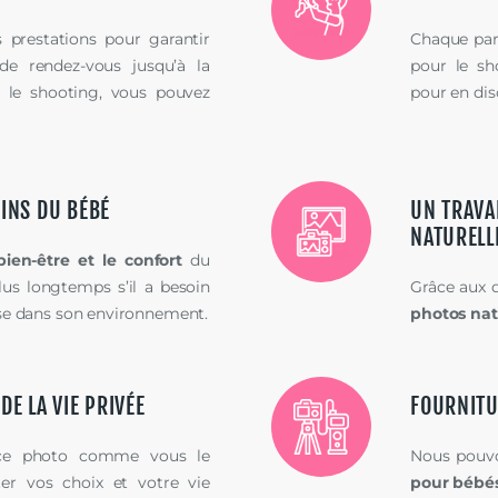
 prestations pour garantir
Chaque pare
 de rendez-vous jusqu’à la
pour le sh
r le shooting, vous pouvez
pour en dis
INS DU BÉBÉ
UN TRAVA
NATURELL
bien-
être et le confort
du
lus longtemps s’il a besoin
Grâce aux d
aise dans son environnement.
photos nat
E LA VIE PRIVÉE
FOURNITU
ance photo comme vous le
Nous pouvo
ter vos choix et votre vie
pour b
é
b
é